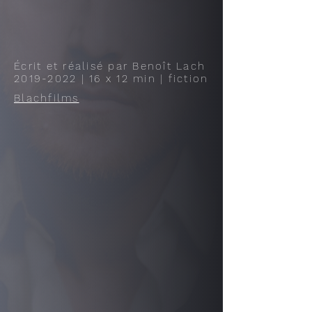
Écrit et réalisé par Benoît Lach
​2019-
2022 | 16 x 12 min | fiction
Blachfilms