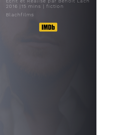
Écrit et Réalisé par
Benoît
Lach
2016 |15 mins | fiction
Blachfilms